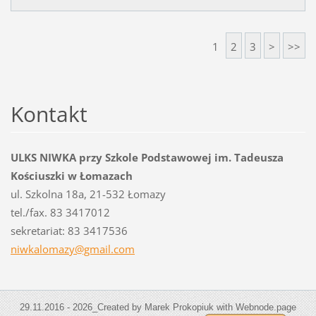
1
2
3
>
>>
Kontakt
ULKS NIWKA przy Szkole Podstawowej im. Tadeusza
Kościuszki w Łomazach
ul. Szkolna 18a, 21-532 Łomazy
tel./fax. 83 3417012
sekretariat: 83 3417536
niwkalom
azy@gmai
l.com
29.11.2016 - 2026_Created by Marek Prokopiuk with Webnode.page