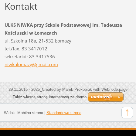
Kontakt
ULKS NIWKA przy Szkole Podstawowej im. Tadeusza
Kościuszki w Łomazach
ul. Szkolna 18a, 21-532 Łomazy
tel./fax. 83 3417012
sekretariat: 83 3417536
niwkalom
azy@gmai
l.com
29.11.2016 - 2026_Created by Marek Prokopiuk with Webnode.page
Załóż własną stronę internetową za darmo
Widok:
Mobilna strona
|
Standardowa strona