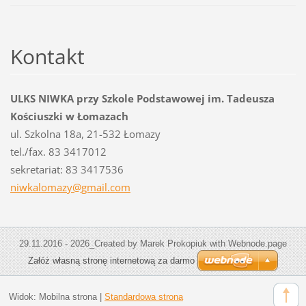
Kontakt
ULKS NIWKA przy Szkole Podstawowej im. Tadeusza
Kościuszki w Łomazach
ul. Szkolna 18a, 21-532 Łomazy
tel./fax. 83 3417012
sekretariat: 83 3417536
niwkalom
azy@gmai
l.com
29.11.2016 - 2026_Created by Marek Prokopiuk with Webnode.page
Załóż własną stronę internetową za darmo
Widok:
Mobilna strona
|
Standardowa strona