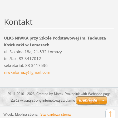
Kontakt
ULKS NIWKA przy Szkole Podstawowej im. Tadeusza
Kościuszki w Łomazach
ul. Szkolna 18a, 21-532 Łomazy
tel./fax. 83 3417012
sekretariat: 83 3417536
niwkalom
azy@gmai
l.com
29.11.2016 - 2026_Created by Marek Prokopiuk with Webnode.page
Załóż własną stronę internetową za darmo
Widok:
Mobilna strona
|
Standardowa strona