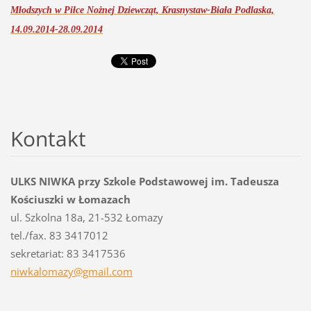
Młodszych w Piłce Nożnej Dziewcząt, Krasnystaw-Biała Podlaska,
14.09.2014-28.09.2014
Kontakt
ULKS NIWKA przy Szkole Podstawowej im. Tadeusza
Kościuszki w Łomazach
ul. Szkolna 18a, 21-532 Łomazy
tel./fax. 83 3417012
sekretariat: 83 3417536
niwkalom
azy@gmai
l.com