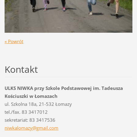
« Powrót
Kontakt
ULKS NIWKA przy Szkole Podstawowej im. Tadeusza
Kościuszki w Łomazach
ul. Szkolna 18a, 21-532 Łomazy
tel./fax. 83 3417012
sekretariat: 83 3417536
niwkalom
azy@gmai
l.com