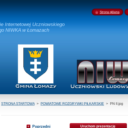
Strona główna
nie Internetowej Uczniowskiego
ego NIWKA w Łomazach
STRONA STARTOWA
>
POWIATOWE ROZGRYWKI PIŁKARSKIE
>
PN II.jpg
Poprzedni
Uruchom prezentację