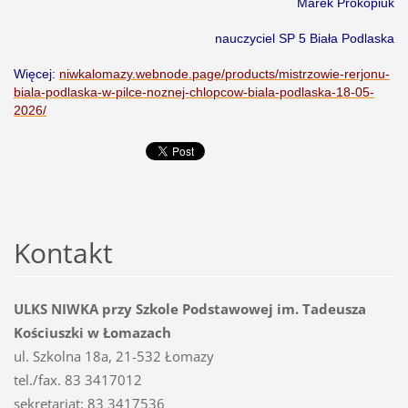
Marek Prokopiuk
nauczyciel SP 5 Biała Podlaska
Więcej:
niwkalomazy.webnode.page/products/mistrzowie-rerjonu-
biala-podlaska-w-pilce-noznej-chlopcow-biala-podlaska-18-05-
2026/
Kontakt
ULKS NIWKA przy Szkole Podstawowej im. Tadeusza
Kościuszki w Łomazach
ul. Szkolna 18a, 21-532 Łomazy
tel./fax. 83 3417012
sekretariat: 83 3417536