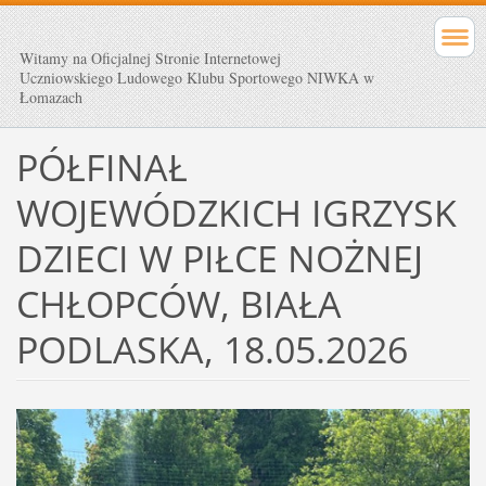
Witamy na Oficjalnej Stronie Internetowej
Uczniowskiego Ludowego Klubu Sportowego NIWKA w
Łomazach
PÓŁFINAŁ
WOJEWÓDZKICH IGRZYSK
DZIECI W PIŁCE NOŻNEJ
CHŁOPCÓW, BIAŁA
PODLASKA, 18.05.2026