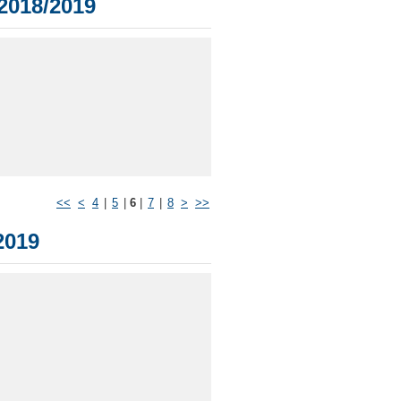
018/2019
<<
<
4
|
5
|
6
|
7
|
8
>
>>
2019