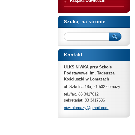
Książka Odwiedzin
Szukaj na stronie
Kontakt
ULKS NIWKA przy Szkole
Podstawowej im. Tadeusza
Kościuszki w Łomazach
ul. Szkolna 18a, 21-532 Łomazy
tel./fax. 83 3417012
sekretariat: 83 3417536
niwkalom
azy@gmai
l.com