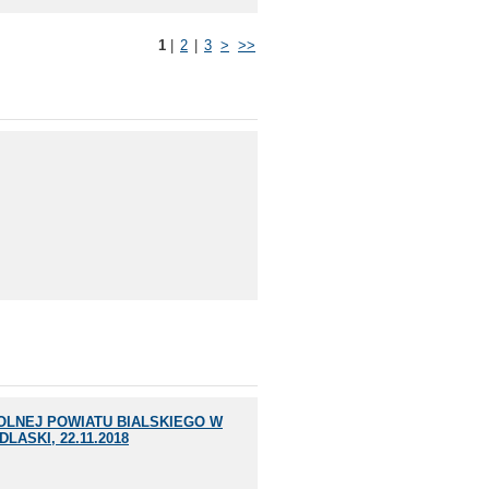
1
|
2
|
3
>
>>
OLNEJ POWIATU BIALSKIEGO W
ASKI, 22.11.2018